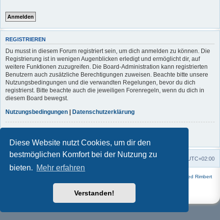
REGISTRIEREN
Du musst in diesem Forum registriert sein, um dich anmelden zu können. Die
Registrierung ist in wenigen Augenblicken erledigt und ermöglicht dir, auf
weitere Funktionen zuzugreifen. Die Board-Administration kann registrierten
Benutzern auch zusätzliche Berechtigungen zuweisen. Beachte bitte unsere
Nutzungsbedingungen und die verwandten Regelungen, bevor du dich
registrierst. Bitte beachte auch die jeweiligen Forenregeln, wenn du dich in
diesem Board bewegst.
Nutzungsbedingungen
|
Datenschutzerklärung
Registrieren
Diese Website nutzt Cookies, um dir den
bestmöglichen Komfort bei der Nutzung zu
Foren-Übersicht
Alle Zeiten sind
UTC+02:00
bieten.
Mehr erfahren
Powered by
phpBB
® Forum Software © phpBB Limited | Style
Square
von ©
Fred Rimbert
Deutsche Übersetzung durch
phpBB.de
Verstanden!
Datenschutz
|
Nutzungsbedingungen