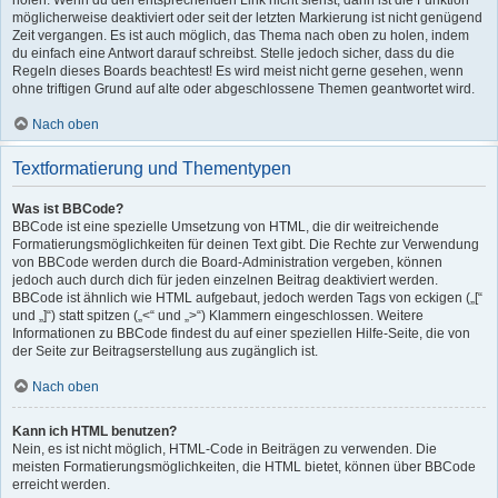
holen. Wenn du den entsprechenden Link nicht siehst, dann ist die Funktion
möglicherweise deaktiviert oder seit der letzten Markierung ist nicht genügend
Zeit vergangen. Es ist auch möglich, das Thema nach oben zu holen, indem
du einfach eine Antwort darauf schreibst. Stelle jedoch sicher, dass du die
Regeln dieses Boards beachtest! Es wird meist nicht gerne gesehen, wenn
ohne triftigen Grund auf alte oder abgeschlossene Themen geantwortet wird.
Nach oben
Textformatierung und Thementypen
Was ist BBCode?
BBCode ist eine spezielle Umsetzung von HTML, die dir weitreichende
Formatierungsmöglichkeiten für deinen Text gibt. Die Rechte zur Verwendung
von BBCode werden durch die Board-Administration vergeben, können
jedoch auch durch dich für jeden einzelnen Beitrag deaktiviert werden.
BBCode ist ähnlich wie HTML aufgebaut, jedoch werden Tags von eckigen („[“
und „]“) statt spitzen („<“ und „>“) Klammern eingeschlossen. Weitere
Informationen zu BBCode findest du auf einer speziellen Hilfe-Seite, die von
der Seite zur Beitragserstellung aus zugänglich ist.
Nach oben
Kann ich HTML benutzen?
Nein, es ist nicht möglich, HTML-Code in Beiträgen zu verwenden. Die
meisten Formatierungsmöglichkeiten, die HTML bietet, können über BBCode
erreicht werden.