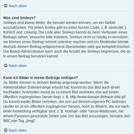
Nach oben
Was sind Smileys?
Smileys sind kleine Bilder, die benutzt werden können, um ein Gefühl
auszudrücken. Für jeden Smiley gibt es einen kurzen Code, z. B. bedeutet :)
fröhlich und :( traurig. Die Liste aller Smileys kannst du beim Verfassen eines
Beitrags sehen. Versuche bitte trotzdem, Smileys nicht zu häufig zu benutzen,
sie können einen Beitrag schnell unlesbar machen und ein Moderator könnte
deshalb deinen Beitrag entsprechend überarbeiten oder gar komplett löschen.
Die Board-Administration kann auch die Anzahl der Smileys begrenzen, die du
in einem Beitrag benutzen kannst.
Nach oben
Kann ich Bilder in meine Beiträge einfügen?
Ja, Bilder können in deinem Beitrag angezeigt werden. Wenn die
Administration Dateianhänge erlaubt hat, kannst du das Bild auch direkt
hochladen. Ansonsten musst du zu einem Bild verlinken, das auf einem
öffentlich zugänglichen Server liegt, z. B. http://www.domain.tld/mein-bild.gif.
Du kannst weder Bilder verlinken, die sich auf deinem eigenen PC befinden
(außer es ist ein öffentlich zugänglicher Server), noch zu Bildern, die nur nach
einer Anmeldung verfügbar sind, z. B. Hotmail- oder Yahoo-Mailboxen, mit
einem Passwort geschützte Seiten usw. Um das Bild anzuzeigen, benutze den
BBCode-Tag „[img]“.
Nach oben