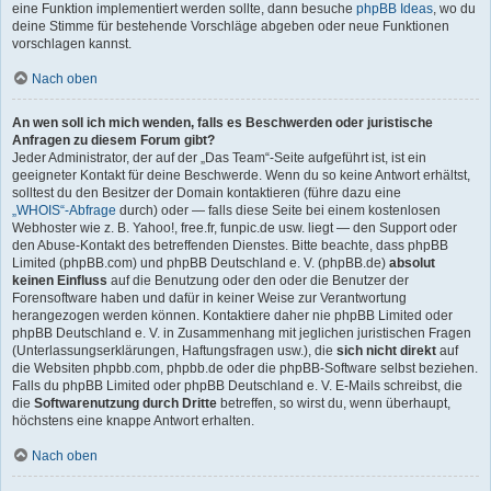
eine Funktion implementiert werden sollte, dann besuche
phpBB Ideas
, wo du
deine Stimme für bestehende Vorschläge abgeben oder neue Funktionen
vorschlagen kannst.
Nach oben
An wen soll ich mich wenden, falls es Beschwerden oder juristische
Anfragen zu diesem Forum gibt?
Jeder Administrator, der auf der „Das Team“-Seite aufgeführt ist, ist ein
geeigneter Kontakt für deine Beschwerde. Wenn du so keine Antwort erhältst,
solltest du den Besitzer der Domain kontaktieren (führe dazu eine
„WHOIS“-Abfrage
durch) oder — falls diese Seite bei einem kostenlosen
Webhoster wie z. B. Yahoo!, free.fr, funpic.de usw. liegt — den Support oder
den Abuse-Kontakt des betreffenden Dienstes. Bitte beachte, dass phpBB
Limited (phpBB.com) und phpBB Deutschland e. V. (phpBB.de)
absolut
keinen Einfluss
auf die Benutzung oder den oder die Benutzer der
Forensoftware haben und dafür in keiner Weise zur Verantwortung
herangezogen werden können. Kontaktiere daher nie phpBB Limited oder
phpBB Deutschland e. V. in Zusammenhang mit jeglichen juristischen Fragen
(Unterlassungserklärungen, Haftungsfragen usw.), die
sich nicht direkt
auf
die Websiten phpbb.com, phpbb.de oder die phpBB-Software selbst beziehen.
Falls du phpBB Limited oder phpBB Deutschland e. V. E-Mails schreibst, die
die
Softwarenutzung durch Dritte
betreffen, so wirst du, wenn überhaupt,
höchstens eine knappe Antwort erhalten.
Nach oben