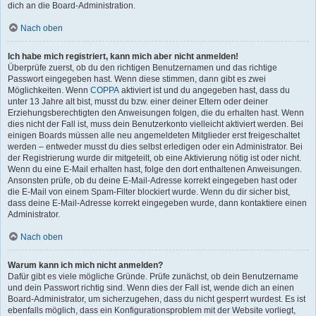
dich an die Board-Administration.
Nach oben
Ich habe mich registriert, kann mich aber nicht anmelden!
Überprüfe zuerst, ob du den richtigen Benutzernamen und das richtige
Passwort eingegeben hast. Wenn diese stimmen, dann gibt es zwei
Möglichkeiten. Wenn
COPPA
aktiviert ist und du angegeben hast, dass du
unter 13 Jahre alt bist, musst du bzw. einer deiner Eltern oder deiner
Erziehungsberechtigten den Anweisungen folgen, die du erhalten hast. Wenn
dies nicht der Fall ist, muss dein Benutzerkonto vielleicht aktiviert werden. Bei
einigen Boards müssen alle neu angemeldeten Mitglieder erst freigeschaltet
werden – entweder musst du dies selbst erledigen oder ein Administrator. Bei
der Registrierung wurde dir mitgeteilt, ob eine Aktivierung nötig ist oder nicht.
Wenn du eine E-Mail erhalten hast, folge den dort enthaltenen Anweisungen.
Ansonsten prüfe, ob du deine E-Mail-Adresse korrekt eingegeben hast oder
die E-Mail von einem Spam-Filter blockiert wurde. Wenn du dir sicher bist,
dass deine E-Mail-Adresse korrekt eingegeben wurde, dann kontaktiere einen
Administrator.
Nach oben
Warum kann ich mich nicht anmelden?
Dafür gibt es viele mögliche Gründe. Prüfe zunächst, ob dein Benutzername
und dein Passwort richtig sind. Wenn dies der Fall ist, wende dich an einen
Board-Administrator, um sicherzugehen, dass du nicht gesperrt wurdest. Es ist
ebenfalls möglich, dass ein Konfigurationsproblem mit der Website vorliegt,