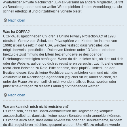
Avatarbilder, Private Nachrichten, E-Mail-Versand an andere Mitglieder, Beitritt
zu Benutzergruppen und so weiter. Wir empfehlen dir eine Anmeldung, da sie
schnell erledigt ist und dir zahlreiche Vorteile bietet.
Nach oben
Was ist COPPA?
COPPA, ausgeschrieben Children’s Online Privacy Protection Act of 1998
(deutsch: Gesetz zum Schutz der Privatsphäre von Kindern im Internet von
1998) ist ein Gesetz in den USA, welches festlegt, dass Websites, die
möglicherweise persönliche Daten von Kindern unter 13 Jahren erheben,
hierzu die Zustimmung der Eltern beziehungsweise des oder der
Erziehungsberechtigten benötigen. Wenn du dir unsicher bist, ob dies auf dich
oder die Website, auf der du dich zu registrieren versuchst, zutrifft, ziehe einen
rechtlichen Beistand zu Rate. Bitte beachte, dass phpBB Limited und der
Besitzer dieses Boards keine Rechtsberatung anbieten kann und nicht die
Anlaufstelle für Rechtsangelegenheiten jeglicher Art ist; außer solchen, die
unter der Frage „An wen soll ich mich wenden, falls es Beschwerden oder
juristische Anfragen zu diesem Forum gibt?“ behandelt werden.
Nach oben
Warum kann ich mich nicht registrieren?
Es kann sein, dass die Board-Administration die Registrierung komplett
ausgeschaltet hat, damit sich keine neuen Benutzer mehr anmelden können.
Es könnte auch sein, dass deine IP-Adresse oder der Benutzername, mit dem
du dich registrieren möchtest, gesperrt wurden. Um Hilfe zu erhalten, wende