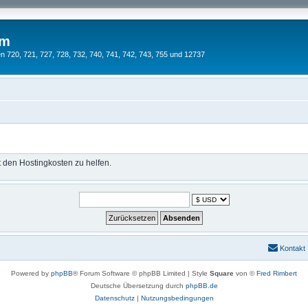
um
 720, 721, 727, 728, 732, 740, 741, 742, 743, 755 und 12737
t den Hostingkosten zu helfen.
Kontakt
Powered by
phpBB
® Forum Software © phpBB Limited | Style
Square
von ©
Fred Rimbert
Deutsche Übersetzung durch
phpBB.de
Datenschutz
|
Nutzungsbedingungen