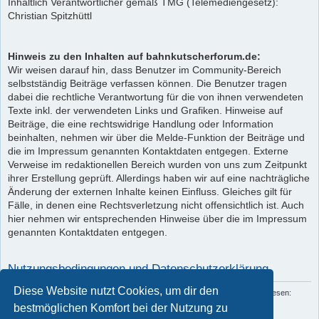
Inhaltlich Verantwortlicher gemäß TMG (Telemediengesetz):
Christian Spitzhüttl
Hinweis zu den Inhalten auf bahnkutscherforum.de:
Wir weisen darauf hin, dass Benutzer im Community-Bereich
selbstständig Beiträge verfassen können. Die Benutzer tragen
dabei die rechtliche Verantwortung für die von ihnen verwendeten
Texte inkl. der verwendeten Links und Grafiken. Hinweise auf
Beiträge, die eine rechtswidrige Handlung oder Information
beinhalten, nehmen wir über die Melde-Funktion der Beiträge und
die im Impressum genannten Kontaktdaten entgegen. Externe
Verweise im redaktionellen Bereich wurden von uns zum Zeitpunkt
ihrer Erstellung geprüft. Allerdings haben wir auf eine nachträgliche
Änderung der externen Inhalte keinen Einfluss. Gleiches gilt für
Fälle, in denen eine Rechtsverletzung nicht offensichtlich ist. Auch
hier nehmen wir entsprechenden Hinweise über die im Impressum
genannten Kontaktdaten entgegen.
Nutzungsbedingungen und Datenschutzerklärung
Diese Website nutzt Cookies, um dir den
Du kannst die Nutzungsbedingungen und die Datenschutzrichtlinie hier nachlesen:
Nutzungsbedingungen
und
Datenschutzerklärung
bestmöglichen Komfort bei der Nutzung zu