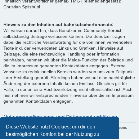
Inhaltlich Verantwortlicher gemäß TMG (Telemediengesetz):
Christian Spitzhüttl
Hinweis zu den Inhalten auf bahnkutscherforum.de:
Wir weisen darauf hin, dass Benutzer im Community-Bereich
selbstständig Beiträge verfassen können. Die Benutzer tragen
dabei die rechtliche Verantwortung für die von ihnen verwendeten
Texte inkl. der verwendeten Links und Grafiken. Hinweise auf
Beiträge, die eine rechtswidrige Handlung oder Information
beinhalten, nehmen wir über die Melde-Funktion der Beiträge und
die im Impressum genannten Kontaktdaten entgegen. Externe
Verweise im redaktionellen Bereich wurden von uns zum Zeitpunkt
ihrer Erstellung geprüft. Allerdings haben wir auf eine nachträgliche
Änderung der externen Inhalte keinen Einfluss. Gleiches gilt für
Fälle, in denen eine Rechtsverletzung nicht offensichtlich ist. Auch
hier nehmen wir entsprechenden Hinweise über die im Impressum
genannten Kontaktdaten entgegen.
Nutzungsbedingungen und Datenschutzerklärung
Diese Website nutzt Cookies, um dir den
Du kannst die Nutzungsbedingungen und die Datenschutzrichtlinie hier nachlesen:
Nutzungsbedingungen
und
Datenschutzerklärung
bestmöglichen Komfort bei der Nutzung zu