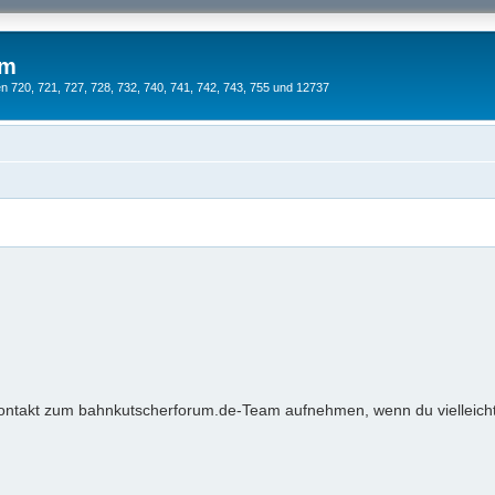
um
 720, 721, 727, 728, 732, 740, 741, 742, 743, 755 und 12737
ontakt zum bahnkutscherforum.de-Team aufnehmen, wenn du vielleich