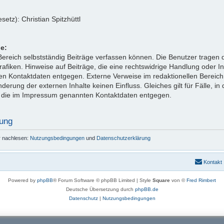
etz): Christian Spitzhüttl
e:
reich selbstständig Beiträge verfassen können. Die Benutzer tragen da
afiken. Hinweise auf Beiträge, die eine rechtswidrige Handlung oder I
n Kontaktdaten entgegen. Externe Verweise im redaktionellen Bereich 
derung der externen Inhalte keinen Einfluss. Gleiches gilt für Fälle, in 
 die im Impressum genannten Kontaktdaten entgegen.
rung
r nachlesen:
Nutzungsbedingungen
und
Datenschutzerklärung
Kontakt
Powered by
phpBB
® Forum Software © phpBB Limited | Style
Square
von ©
Fred Rimbert
Deutsche Übersetzung durch
phpBB.de
Datenschutz
|
Nutzungsbedingungen