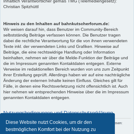
Inhaltlich Verantwortlicher gemäß TMG (Telemediengesetz):
Christian Spitzhüttl
Hinweis zu den Inhalten auf bahnkutscherforum.de:
Wir weisen darauf hin, dass Benutzer im Community-Bereich
selbstständig Beiträge verfassen können. Die Benutzer tragen
dabei die rechtliche Verantwortung für die von ihnen verwendeten
Texte inkl. der verwendeten Links und Grafiken. Hinweise auf
Beiträge, die eine rechtswidrige Handlung oder Information
beinhalten, nehmen wir über die Melde-Funktion der Beiträge und
die im Impressum genannten Kontaktdaten entgegen. Externe
Verweise im redaktionellen Bereich wurden von uns zum Zeitpunkt
ihrer Erstellung geprüft. Allerdings haben wir auf eine nachträgliche
Änderung der externen Inhalte keinen Einfluss. Gleiches gilt für
Fälle, in denen eine Rechtsverletzung nicht offensichtlich ist. Auch
hier nehmen wir entsprechenden Hinweise über die im Impressum
genannten Kontaktdaten entgegen.
Nutzungsbedingungen und Datenschutzerklärung
Diese Website nutzt Cookies, um dir den
Du kannst die Nutzungsbedingungen und die Datenschutzrichtlinie hier nachlesen:
Nutzungsbedingungen
und
Datenschutzerklärung
bestmöglichen Komfort bei der Nutzung zu